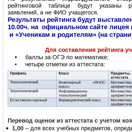
рейтинговой таблице будут указаны р
заявлений, а не ФИО учащегося.
Результаты рейтинга будут выставлен
10.00ч. на официальном сайте лицея 
и «Ученикам и родителям» (на стран
Для составления рейтинга у
•
баллы за ОГЭ по математике;
•
четыре отметки из аттестата:
Профиль
Класс
Предметы,
аттестата
Технологический
Инженерный «ЯНОС-
Математика 
класс»
арифметичес
Технологический
Информационно-
Математика 
технологический
арифметичес
Естественно-научный
Фармацевтический класс
Математика 
арифметичес
Перевод оценок из аттестата с учетом к
1,00
– для всех учебных предметов, опре