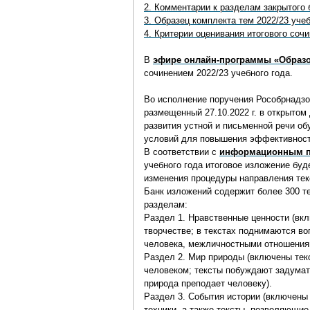
2. Комментарии к разделам закрытого 
3. Образец комплекта тем 2022/23 учеб
4. Критерии оценивания итогового соч
В
эфире онлайн-программы «Образо
сочинением 2022/23 учебного года.
Во исполнение поручения Рособрнадзо
размещенный 27.10.2022 г. в открытом
развития устной и письменной речи о
условий для повышения эффективности
В соответствии с
информационным пис
учебного года итоговое изложение буд
изменения процедуры направления тек
Банк изложений содержит более 300 те
разделам:
Раздел 1. Нравственные ценности (вкл
творчестве; в текстах поднимаются в
человека, межличностными отношения
Раздел 2. Мир природы (включены тек
человеком; тексты побуждают задумат
природа преподает человеку).
Раздел 3. События истории (включены
техники, а также тексты, позволяющие