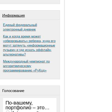
Информация
Единый федеральный
электронный дневник
Как и когда время может
«обворовывать» ребенка, куда его
могут затянуть «информационные
пузыри» и где искать оффлайн-
альтернативы?
Международный чемпионат по
алгоритмическому
программированию «РуКод»
Голосование
По-вашему,
портфолио – это…