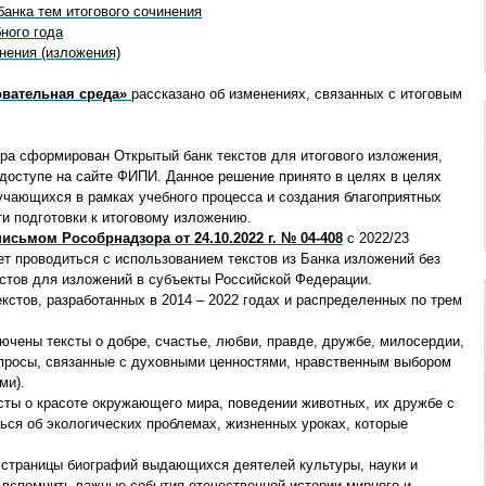
банка тем итогового сочинения
ного года
инения (изложения)
вательная среда»
рассказано об изменениях, связанных с итоговым
ра сформирован Открытый банк текстов для итогового изложения,
 доступе на сайте ФИПИ. Данное решение принято в целях в целях
бучающихся в рамках учебного процесса и создания благоприятных
 подготовки к итоговому изложению.
ьмом Рособрнадзора от 24.10.2022 г. № 04-408
с 2022/23
ет проводиться с использованием текстов из Банка изложений без
стов для изложений в субъекты Российской Федерации.
кстов, разработанных в 2014 – 2022 годах и распределенных по трем
ючены тексты о добре, счастье, любви, правде, дружбе, милосердии,
опросы, связанные с духовными ценностями, нравственным выбором
ми).
сты о красоте окружающего мира, поведении животных, их дружбе с
ься об экологических проблемах, жизненных уроках, которые
 страницы биографий выдающихся деятелей культуры, науки и
 вспомнить важные события отечественной истории мирного и