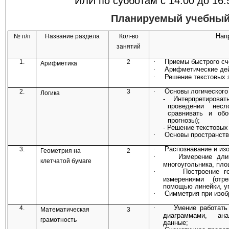
ИЛИ по субботам с 14.00 до 16.5
Планируемый учебный
№ п/п
Название раздела
Кол-во
Нап
занятий
1.
2
·
Приемы быстрого сч
Арифметика
·
Арифметические дей
·
Решение текстовых 
2.
3
·
Основы логического
Логика
- Интерпретирова
проведении несл
сравнивать и об
прогнозы);
- Решение текстовых
·
Основы пространств
3.
·
Распознавание и из
Геометрия на
2
·
Измерение дли
клетчатой бумаге
многоугольника, пло
·
Построение г
измерениями (отре
помощью линейки, у
·
Симметрия при изоб
4.
·
Умение работать
Математическая
3
диаграммами, ана
грамотность
данные;