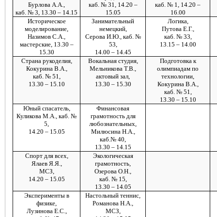
Бурлова А.А.,
каб. № 31, 14.20 –
каб. № 1, 14.20 –
каб. № 3, 13.30 – 14.15
15.05
16.00
Историческое
Занимательный
Логика,
моделирование,
немецкий,
Путова Е.Г.,
Назимов С.А.,
Серова И.Ю., каб. №
каб. № 33,
мастерские, 13.30 –
53,
13.15 – 14.00
15.30
14.00 – 14.45
Страна рукоделия,
Вокальная студия,
Подготовка к
Кокурина В.А.,
Мельникова Т.В.,
олимпиадам по
каб. № 51,
актовый зал,
технологии,
13.30 – 15.10
13.30 – 15.30
Кокурина В.А.,
каб. № 51,
13.30 – 15.10
Юный спасатель,
Финансовая
Куликова М.А., каб. №
грамотность для
5,
любознательных,
14.20 – 15.05
Милюсина Н.А.,
каб.№ 40,
13.30 – 14.15
Спорт для всех,
Экологическая
Ялаев Я.Я.,
грамотность,
МСЗ,
Озерова О.Н.,
14.20 – 15.05
каб. № 15,
13.30 – 14.05
Эксперименты в
Настольный теннис,
физике,
Романова Н.А.,
Лузинова Е.С.,
МСЗ,