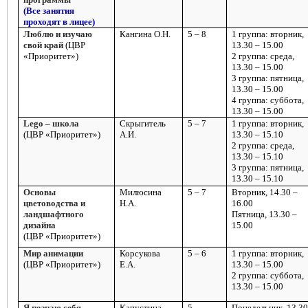
(Все занятия
проходят в лицее)
Люблю и изучаю
Кангина О.Н.
5 – 8
1 группа: вторник,
свой край
(ЦВР
13.30 – 15.00
«Приоритет»)
2 группа: среда,
13.30 – 15.00
3 группа: пятница,
13.30 – 15.00
4 группа: суббота,
13.30 – 15.00
Lego
– школа
Скрыгитель
5 – 7
1 группа: вторник,
(ЦВР «Приоритет»)
А.И.
13.30 – 15.10
2 группа: среда,
13.30 – 15.10
3 группа: пятница,
13.30 – 15.10
Основы
Милюсина
5 – 7
Вторник, 14.30 –
цветоводства и
Н.А.
16.00
ландшафтного
Пятница, 13.30 –
дизайна
15.00
(ЦВР «Приоритет»)
Мир анимации
Корсукова
5 – 6
1 группа: вторник,
(ЦВР «Приоритет»)
Е.А.
13.30 – 15.00
2 группа: суббота,
13.30 – 15.00
Я познаю себя
Капустина
5
Понедельник, 13.30