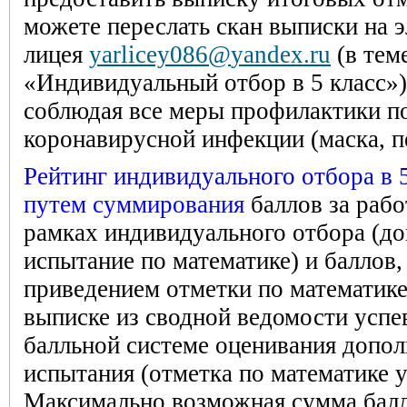
можете переслать скан выписки на 
лицея
yarlicey086@
yandex
.
ru
(в тем
«Индивидуальный отбор в 5 класс»)
соблюдая все меры профилактики п
коронавирусной инфекции (маска, п
Рейтинг индивидуального отбора в 
путем суммирования
баллов за раб
рамках индивидуального отбора (д
испытание по математике) и
баллов,
приведением отметки по математике
выписке из сводной ведомости успев
балльной системе оценивания допол
испытания (отметка по математике у
Максимально возможная сумма балл