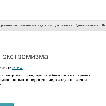
организации
Ученикам и родителям
Достижения
Дневник ученика
Ла
 экстремизма
изма
» по
ссылке
.
просканировав которые, педагоги, обучающиеся и их родители
 кодекса Российской Федерации и Кодекса административных
и.