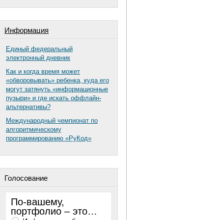
Информация
Единый федеральный
электронный дневник
Как и когда время может
«обворовывать» ребенка, куда его
могут затянуть «информационные
пузыри» и где искать оффлайн-
альтернативы?
Международный чемпионат по
алгоритмическому
программированию «РуКод»
Голосование
По-вашему,
портфолио – это…