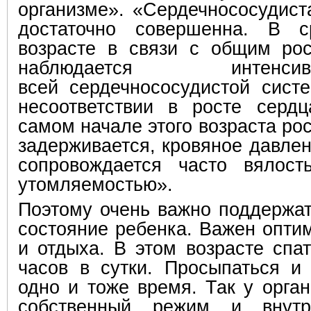
организме
»
.
«Сердечнососудист
достаточно совершенна. В 
возрасте в связи с общим ро
наблюдается интен
всей
сердечнососудистой
систе
несоответствии в росте серд
самом начале этого возраста ро
задерживается,
кровяное давлен
сопровождается часто вялос
утомляемостью
»
.
Поэтому очень важно поддержат
состояние ребенка. Важен опти
и отдыха. В этом возрасте спа
часов в сутки. Просыпаться и
одно и тоже время. Так у орга
собственный режим и внутр