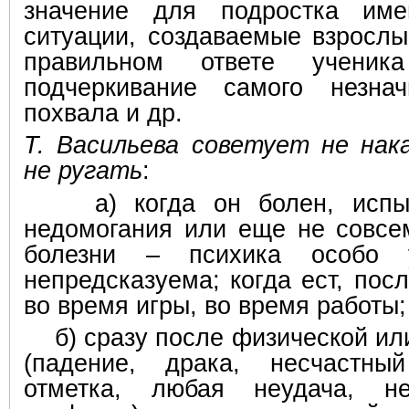
значение для подростка име
ситуации, создаваемые взрослы
правильном ответе ученик
подчеркивание самого незнач
похвала и др.
Т. Васильева советует не нак
не ругать
:
а) когда он болен, испыты
недомогания или еще не совсе
болезни – психика особо у
непредсказуема; когда ест, пос
во время игры, во время работы;
б) сразу после физической ил
(падение, драка, несчастны
отметка, любая неудача, н