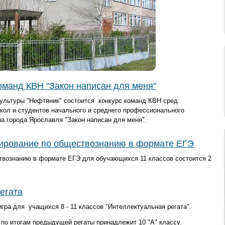
оманд КВН "Закон написан для меня"
 культуры "Нефтяник" состоится конкурс команд КВН сред
ол и студентов начального и среднего профессионального
а города Ярославля "Закон написан для меня".
ирование по обществознанию в формате ЕГЭ
твознанию в формате ЕГЭ для обучающихся 11 классов состоится 2
егата
игра для учащихся 8 - 11 классов "Интеллектуальная регата".
 по итогам предыдущей регаты принадлежит 10 "А" классу.