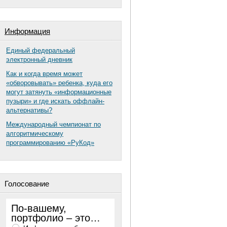
Информация
Единый федеральный
электронный дневник
Как и когда время может
«обворовывать» ребенка, куда его
могут затянуть «информационные
пузыри» и где искать оффлайн-
альтернативы?
Международный чемпионат по
алгоритмическому
программированию «РуКод»
Голосование
По-вашему,
портфолио – это…