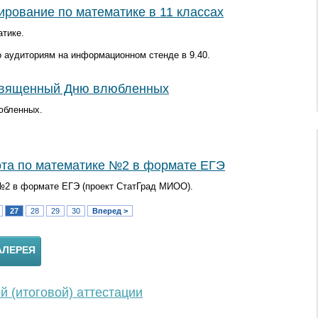
рование по математике в 11 классах
атике.
о аудиториям на информационном стенде в 9.40.
освященный Дню влюбленных
юбленных.
та по математике №2 в формате ЕГЭ
№2 в формате ЕГЭ (проект СтатГрад МИОО).
27
28
29
30
Вперед >
АЛЕРЕЯ
 (итоговой) аттестации