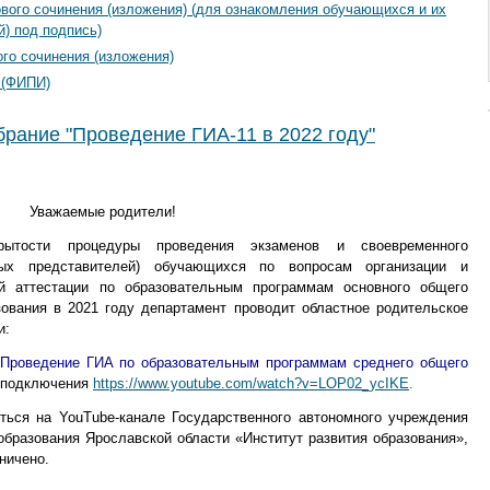
ового сочинения (изложения) (для ознакомления обучающихся и их
й) под подпись)
ого сочинения (изложения)
 (ФИПИ)
брание "Проведение ГИА-11 в 2022 году"
Уважаемые родители!
ытости процедуры проведения экзаменов и своевременного
ных представителей) обучающихся по вопросам организации и
ой аттестации по образовательным программам основного общего
зования в 2021 году департамент проводит областное родительское
и:
 «Проведение ГИА по образовательным программам среднего общего
я подключения
https://www.youtube.com/watch?v=LOP02_ycIKE
.
яться на
YouTube
-канале
Государственного автономного учреждения
бразования Ярославской области «Институт развития образования»,
ничено.