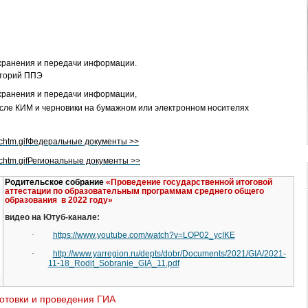
хранения и передачи информации.
иторий ППЭ
хранения и передачи информации,
сле КИМ и черновики на бумажном или электронном носителях
Федеральные документы >>
Региональные документы >>
Родительское собрание
«Проведение государственной итоговой
аттестации по образовательным программам среднего общего
образования в 2022 году»
идео на Ютуб-канале:
·
https://www.youtube.com/watch?v=LOP02_ycIKE
·
http://www.yarregion.ru/depts/dobr/Documents/2021/GIA/2021-
11-18_Rodit_Sobranie_GIA_11.pdf
отовки и проведения ГИА