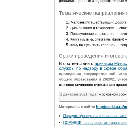
реабилитационные и оздоровительные м
Тематические направления и
Человек путешествующий: дорога 
Цивилизация и технологии — спас
Преступление и наказание — вечн
Книга (музыка, спектакль, фильм)
Кому на Руси жить хорошо? — воп
Сроки проведения итоговог
В соответствии с
приказом Минис
службы по надзору в сфере обра
проведения государственной ито
общего образования в 2020/21 учеб
итоговое сочинение (изложение) пров
1 декабря 2021 года
– основной срок
Материалы с сайта:
http://coikko.ru/
Порядок проверки и оценивание итог
ПОРЯДОК проведения итогового сочи