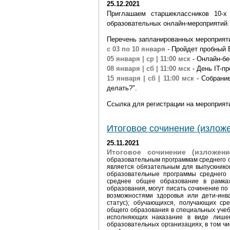
25.12.2021
Приглашаем старшеклассников 10-
образовательных онлайн-мероприятий.
Перечень запланированных мероприят
с 03 по 10 января
- Пройдет пробный 
05 января | ср | 11:00 мск
- Онлайн-бе
08 января | сб | 11:00 мск
- День IT-п
15 января | сб | 11:00 мск
- Собрание
делать?".
Ссылка для регистрации на мероприят
Итоговое сочинение (изложе
25.11.2021
Итоговое сочинение (изложени
образовательным программам среднего о
является обязательным для выпускников
образовательные программы среднего
среднее общее образование в рамках
образования, могут писать сочинение п
возможностями здоровья или дети-инв
статус); обучающихся, получающих с
общего образования в специальных учеб
исполняющих наказание в виде лишен
образовательных организациях, в том ч