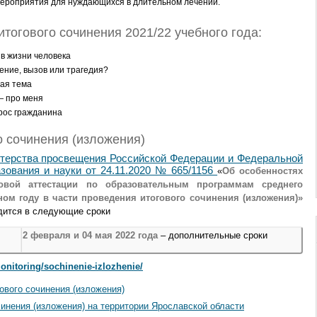
ероприятия для нуждающихся в длительном лечении.
тогового сочинения 2021/22 учебного года:
в жизни человека
ение, вызов или трагедия?
ая тема
 — про меня
рос гражданина
о сочинения (изложения)
терства просвещения Российской Федерации и Федеральной
зования и науки от 24.11.2020 № 665/1156
«
Об особенностях
говой аттестации по образовательным программам среднего
ном году в части проведения итогового сочинения (изложения)»
одится в следующие сроки
2 февраля и
04 мая 2022 года
– дополнительные сроки
monitoring/sochinenie-izlozhenie/
ового сочинения (изложения)
нения (изложения) на территории Ярославской области