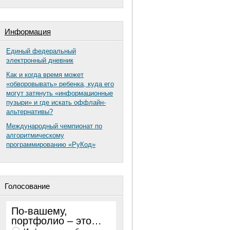
Информация
Единый федеральный
электронный дневник
Как и когда время может
«обворовывать» ребенка, куда его
могут затянуть «информационные
пузыри» и где искать оффлайн-
альтернативы?
Международный чемпионат по
алгоритмическому
программированию «РуКод»
Голосование
По-вашему,
портфолио – это…