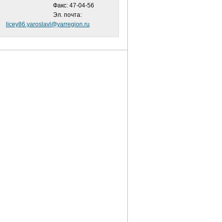
Факс: 47-04-56
Эл. почта:
licey86.yaroslavl@yarregion.ru