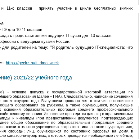
х и 11-х классов принять участие в цикле бесплатных зимних
ий:
ЕГЭ для 10-11 классов.
седа с представителями ведущих IT-вузов для 10 классов.
рофессий с ведущими вузами России.
 для родителей на тему: "Я родитель будущего IT-специалиста: что
ия:
https://geekz.ru/it_dmo_week
ние) 2021/22 учебного года
е)
- условие допуска к государственной итоговой аттестации по
бщего образования (далее – ГИА). Следовательно, написание сочинения
 школ текущего года. Выпускники прошлых лет, в том числе освоившие
 общего образования за рубежом, а также обучающиеся, получающие
 освоения образовательных программ среднего профессионального
о собственному желанию. Изложение проводится для лиц с ограниченными
алиды и инвалиды (при предоставлении документов, подтверждающих
реднее общее образование по образовательным программам среднего
но-воспитательных учреждениях закрытого типа, а также в учреждениях,
ия свободы; лиц, обучающихся по состоянию здоровья на дому, в
исле санаторно-курортных, в которых проводятся необходимые лечебные,