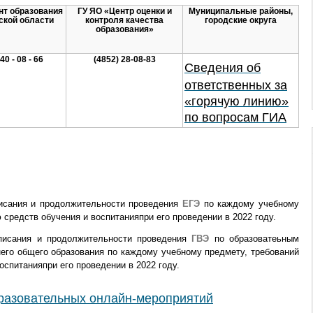
нт образования
ГУ ЯО «Центр оценки и
Муниципальные районы,
ской области
контроля качества
городские округа​
образования»​
 40 - 08 - 66
​(4852) 28-08-83
Сведения об
ответственных за
«горячую линию»
по вопросам ГИА
исания и продолжительности проведения
ЕГЭ
по каждому учебному
 средств обучения и воспитанияпри его проведении в 2022 году.
писания и продолжительности проведения
ГВЭ
по образоватеьным
его общего образования по каждому учебному предмету, требований
оспитанияпри его проведении в 2022 году.
разовательных онлайн-мероприятий